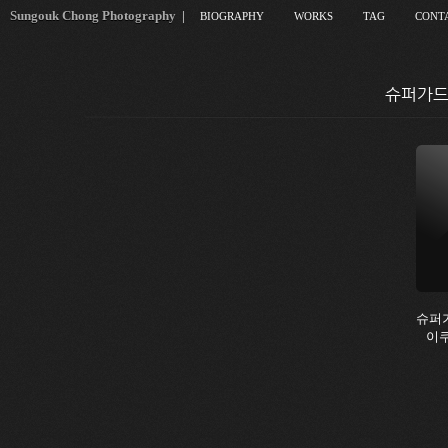
Sungouk Chong Photography
|
BIOGRAPHY
WORKS
TAG
CONT
슈퍼가드 
슈퍼
이쿠