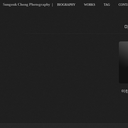
Sungouk Chong Photography
|
BIOGRAPHY
WORKS
TAG
CONT
미
미란다